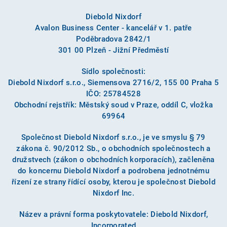
Diebold Nixdorf
Avalon Business Center - kancelář v 1. patře
Poděbradova 2842/1
301 00 Plzeň - Jižní Předměstí
Sídlo společnosti:
Diebold Nixdorf s.r.o., Siemensova 2716/2, 155 00 Praha 5
IČO: 25784528
Obchodní rejstřík: Městský soud v Praze, oddíl C, vložka
69964
Společnost Diebold Nixdorf s.r.o., je ve smyslu § 79
zákona č. 90/2012 Sb., o obchodních společnostech a
družstvech (zákon o obchodních korporacích), začleněna
do koncernu Diebold Nixdorf a podrobena jednotnému
řízení ze strany řídící osoby, kterou je společnost Diebold
Nixdorf Inc.
Název a právní forma poskytovatele: Diebold Nixdorf,
Incorporated